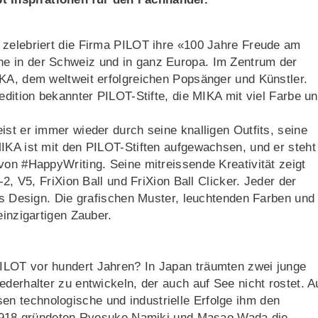
 zelebriert die Firma PILOT ihre «100 Jahre Freude am
e in der Schweiz und in ganz Europa. Im Zentrum der
KA, dem weltweit erfolgreichen Popsänger und Künstler.
edition bekannter PILOT-Stifte, die MIKA mit viel Farbe u
ist er immer wieder durch seine knalligen Outfits, seine
MIKA ist mit den PILOT-Stiften aufgewachsen, und er steht
von #HappyWriting. Seine mitreissende Kreativität zeigt
-2, V5, FriXion Ball und FriXion Ball Clicker. Jeder der
ges Design. Die grafischen Muster, leuchtenden Farben und
einzigartigen Zauber.
ILOT vor hundert Jahren? In Japan träumten zwei junge
ederhalter zu entwickeln, der auch auf See nicht rostet. A
n technologische und industrielle Erfolge ihm den
r 1918 gründeten Ryosuke Namiki und Masao Wada die