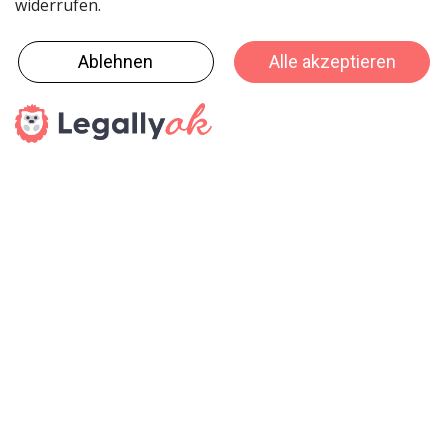
Wall-Safe Klebeband die beste Lösung. Sie können so
in jeder Saison oder zu Feiertagen Ihre Wände neu
gestalten und Ihrer Kreativität freien Lauf lassen.
Wechselnde Galerien: Galeriewände sind eine schöne
Möglichkeit, um Kunstwerke auszustellen. Ganz
besonders wenn Sie einen Künstler in der Familie
haben, der fast täglich ein neues Meisterwerk schafft.
Kinder lieben es, wenn sie einen Platz haben, an dem
sie ihr Talent zur Schau stellen und ihrer Fantasie
Ausdruck verleihen können – auch Eltern haben Freude
an den Malereien ihrer Sprösslinge. Inspiration für den
Tag: Legen Sie gleich am Morgen Ihre Ziele fest. Sie
möchten für eine Reise sparen, gesünder leben oder
mit Ihrer Familie und Freunden in Verbindung bleiben?
Wenn Sie diese Dinge aufschreiben und jederzeit gut
sichtbar aufhängen, behalten Sie Ihre Ziele immer gut
im Blick. Das Scotch® Wall-Safe Klebeband haftet gut
an Spiegeln. So bleiben Ihre Inspirationen im