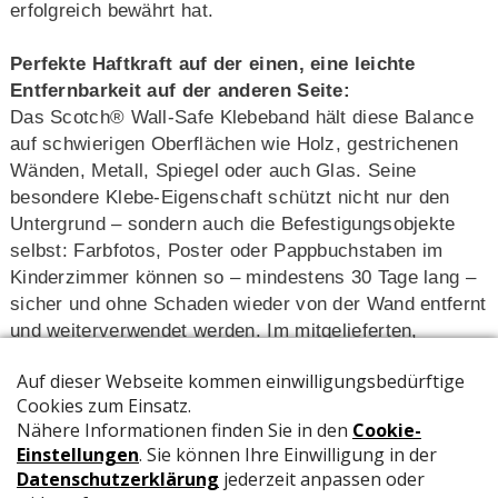
erfolgreich bewährt hat.
Perfekte Haftkraft auf der einen, eine leichte
Entfernbarkeit auf der anderen Seite:
Das Scotch® Wall-Safe Klebeband hält diese Balance
auf schwierigen Oberflächen wie Holz, gestrichenen
Wänden, Metall, Spiegel oder auch Glas. Seine
besondere Klebe-Eigenschaft schützt nicht nur den
Untergrund – sondern auch die Befestigungsobjekte
selbst: Farbfotos, Poster oder Pappbuchstaben im
Kinderzimmer können so – mindestens 30 Tage lang –
sicher und ohne Schaden wieder von der Wand entfernt
und weiterverwendet werden. Im mitgelieferten,
nachfüllbaren Dispenser lässt sich das Neuprodukt
praktisch lagern und optimal abrollen.
Einige Beispiele gefällig?
Dynamisches Dekorieren: Wenn Sie IhreWände schnell
und einfach umdekorieren möchten, ist das Scotch®