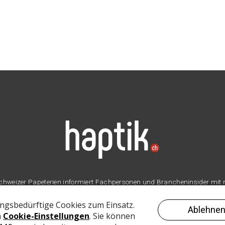
er Schweizer Papeterien informiert Fachpersonen und Brancheninsider mit
Branche.