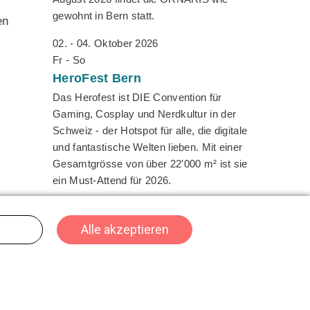
gewohnt in Bern statt.
en
02. - 04. Oktober 2026
Fr - So
HeroFest
Bern
Das Herofest ist DIE Convention für
Gaming, Cosplay und Nerdkultur in der
Schweiz - der Hotspot für alle, die digitale
und fantastische Welten lieben. Mit einer
Gesamtgrösse von über 22'000 m² ist sie
ein Must-Attend für 2026.
22. - 25. Oktober 2026
Do - So
SPIEL
Essen
Die SPIEL Essen ist der zentrale Treffpunkt
für Spielefans, Verlage und Händler aus
aller Welt. Ob Familienklassiker, innovative