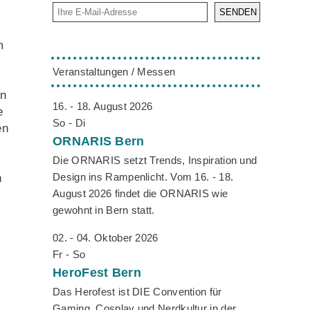
SENDEN
m
Veranstaltungen / Messen
en
16. - 18. August 2026
e
So - Di
en
ORNARIS
Bern
Die ORNARIS setzt Trends, Inspiration und
Design ins Rampenlicht. Vom 16. - 18.
n
August 2026 findet die ORNARIS wie
gewohnt in Bern statt.
02. - 04. Oktober 2026
Fr - So
HeroFest
Bern
Das Herofest ist DIE Convention für
Gaming, Cosplay und Nerdkultur in der