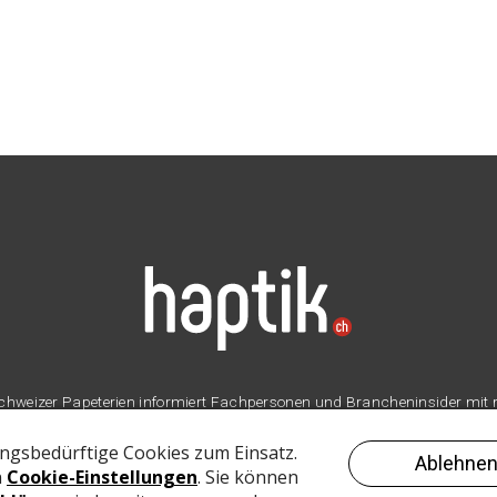
er Schweizer Papeterien informiert Fachpersonen und Brancheninsider mit
Branche.