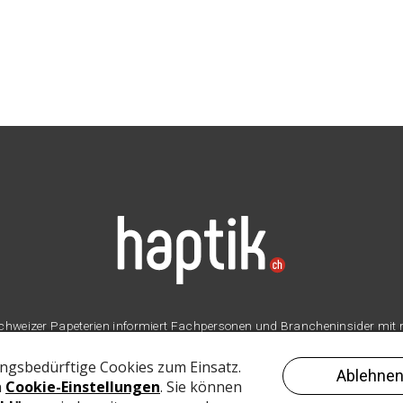
er Schweizer Papeterien informiert Fachpersonen und Brancheninsider mit
Branche.