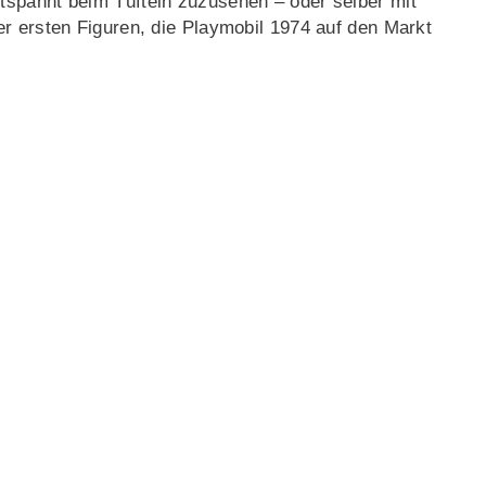
spannt beim Tüfteln zuzusehen – oder selber mit
r ersten Figuren, die Playmobil 1974 auf den Markt