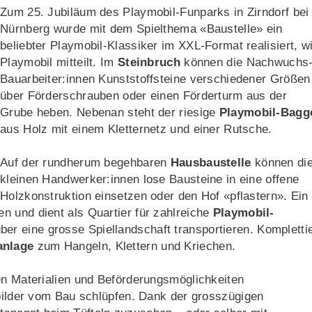
Zum 25. Jubiläum des Playmobil-Funparks in Zirndorf bei
Nürnberg wurde mit dem Spielthema «Baustelle» ein
beliebter Playmobil-Klassiker im XXL-Format realisiert, w
Playmobil mitteilt. Im
Steinbruch
können die Nachwuchs
Bauarbeiter:innen Kunststoffsteine verschiedener Größen
über Förderschrauben oder einen Förderturm aus der
Grube heben. Nebenan steht der riesige
Playmobil-Bagg
aus Holz mit einem Kletternetz und einer Rutsche.
Auf der rundherum begehbaren
Hausbaustelle
können di
kleinen Handwerker:innen lose Bausteine in eine offene
Holzkonstruktion einsetzen oder den Hof «pflastern». Ein
len und dient als Quartier für zahlreiche
Playmobil-
ber eine grosse Spiellandschaft transportieren. Komplettie
anlage
zum Hangeln, Klettern und Kriechen.
en Materialien und Beförderungsmöglichkeiten
rbilder vom Bau schlüpfen. Dank der grosszügigen