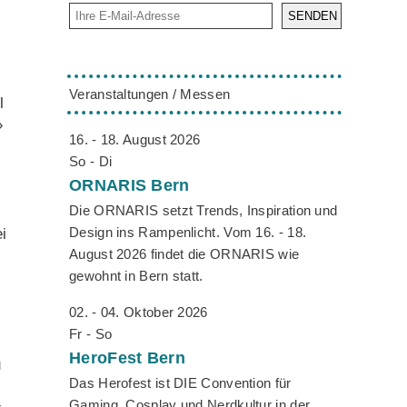
SENDEN
Veranstaltungen / Messen
l
»
16. - 18. August 2026
So - Di
ORNARIS
Bern
Die ORNARIS setzt Trends, Inspiration und
Design ins Rampenlicht. Vom 16. - 18.
i
August 2026 findet die ORNARIS wie
gewohnt in Bern statt.
02. - 04. Oktober 2026
Fr - So
HeroFest
Bern
u
Das Herofest ist DIE Convention für
Gaming, Cosplay und Nerdkultur in der