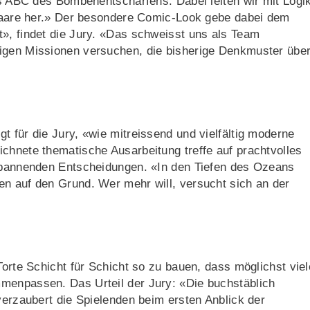
das ABC des Bombenentschärfens. Dabei leiten wir mit Logi
enpaare her.» Der besondere Comic-Look gebe dabei dem
», findet die Jury. «Das schweisst uns als Team
igen Missionen versuchen, die bisherige Denkmuster übe
t für die Jury, «wie mitreissend und vielfältig moderne
chnete thematische Ausarbeitung treffe auf prachtvolles
 spannenden Entscheidungen. «In den Tiefen des Ozeans
en auf den Grund. Wer mehr will, versucht sich an der
Torte Schicht für Schicht so zu bauen, dass möglichst viel
menpassen. Das Urteil der Jury: «Die buchstäblich
verzaubert die Spielenden beim ersten Anblick der