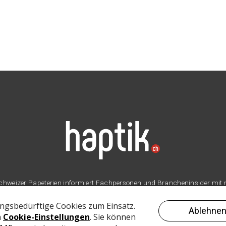
er Schweizer Papeterien informiert Fachpersonen und Brancheninsider mit
Branche.