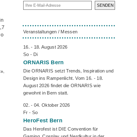
SENDEN
in
,7
Veranstaltungen / Messen
ro
16. - 18. August 2026
So - Di
ORNARIS
Bern
Die ORNARIS setzt Trends, Inspiration und
».
Design ins Rampenlicht. Vom 16. - 18.
August 2026 findet die ORNARIS wie
gewohnt in Bern statt.
02. - 04. Oktober 2026
Fr - So
HeroFest
Bern
Das Herofest ist DIE Convention für
Gaming, Cosplay und Nerdkultur in der