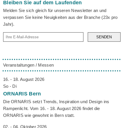
Bleiben Sie auf dem Laufenden
Melden Sie sich gleich für unseren Newsletter an und
verpassen Sie keine Neuigkeiten aus der Branche (23x pro
Jahr).
SENDEN
Veranstaltungen / Messen
16. - 18. August 2026
So - Di
ORNARIS
Bern
Die ORNARIS setzt Trends, Inspiration und Design ins
Rampenlicht. Vom 16. - 18. August 2026 findet die
ORNARIS wie gewohnt in Bern statt.
02. - 04. Oktober 2026