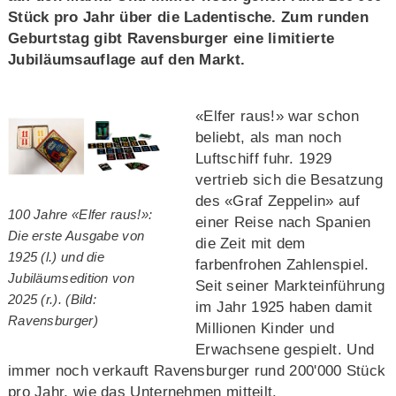
Stück pro Jahr über die Ladentische. Zum runden
Geburtstag gibt Ravensburger eine limitierte
Jubiläumsauflage auf den Markt.
«Elfer raus!» war schon
beliebt, als man noch
Luftschiff fuhr. 1929
vertrieb sich die Besatzung
des «Graf Zeppelin» auf
100 Jahre «Elfer raus!»:
einer Reise nach Spanien
Die erste Ausgabe von
die Zeit mit dem
1925 (l.) und die
farbenfrohen Zahlenspiel.
Jubiläumsedition von
Seit seiner Markteinführung
2025 (r.). (Bild:
im Jahr 1925 haben damit
Ravensburger)
Millionen Kinder und
Erwachsene gespielt. Und
immer noch verkauft Ravensburger rund 200'000 Stück
pro Jahr, wie das Unternehmen mitteilt.