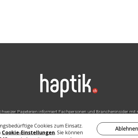
er Schweizer Papeterien informiert Fachpersonen und Brancheninsider mit
Branche.