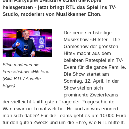
dem Partyspiel «Hitster» schon die Köpfe
heissgeraten - jetzt bringt RTL das Spiel ins TV-
Studio, moderiert von Musikkenner Elton.
Die neue sechsteilige
Musikshow «Hitster - Die
Gameshow der grössten
Hits» macht aus dem
beliebten Ratespiel ein TV-
Elton moderiert die
Event für die ganze Familie.
Fernsehshow «Hitster».
Die Show startet am
(Bild: RTL / Annette
Sonntag, 12. April. In der
Etges)
Show stellen sich
prominente Zweierteams
der vielleicht kniffligsten Frage der Popgeschichte:
Wann war noch mal welcher Hit und an was erinnert
man sich dabei? Für die Teams geht es um 10'000 Euro
für den guten Zweck und um die Ehre, wie RTL mitteilt.