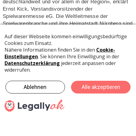
deutschlandweit und vor allem in der Region», erklärt
Ernst Kick, Vorstandsvorsitzender der
Spielwarenmesse eG. Die Weltleitmesse der
Spielwarenbranche und ihre Heimatstadt Nürnberg sind
seit 70 Jahren untrennbar miteinander verbunden,
weshalb auch wieder lokale Einrichtungen mit den
großzügigen Spenden der Aussteller bedacht wurden.
Zu den acht ausgewählten Organisationen und
Vereinen zählt die Kindertagesstätte «Sternenhimmel»
im Stadtteil Eberhardshof. Stellvertretend für alle
Projekte erfolgte dort am 21. Mai die offizielle
Spendenübergabe mit Ernst Kick und Teena, dem
Maskottchen der Spielwarenmesse.
Träger des «Sternenhimmels» ist der Mesale e.V. Der
gemeinnützige Verein leistet seit 1995 Erziehungs- und
Bildungsarbeit für Kinder, Jugendliche und Erwachsene
in der Metropolregion Nürnberg. Ziel der Trägerschaft
ist es, die allgemeine und schulische Bildung und