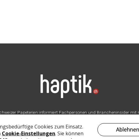
er Schweizer Papeterien informiert Fachpersonen und Brancheninsider mit
Branche.