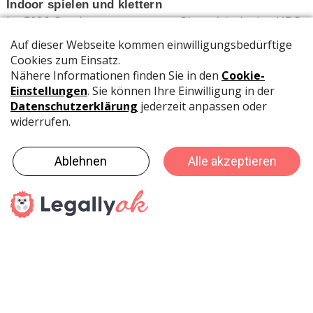
Indoor spielen und klettern
Im 5000 Quadratmeter grossen Glasgebäude des HBO-
Centers erwartet die Familien eine Spielstadt, in der
sie mit aktuellem Playmobil-Spielzeug in kreative
Abenteuer eintauchen können. Zudem gibt es einen
Klettergarten und ein unterirdisches Lichterlabyrinth.
Rund um den Piratensee lädt ein winterlicher
Zauberweg zum Entdecken ein. Im Sand bei der
Piratenlagune können Kinder nach vergrabenen
Schätzen suchen, am Rutschenhang um die Wette
jagen oder das Baumhaus als neues, zusätzliches
Angebot in der Wintersaison erkunden. Beleuchtete
Schaubuden laden darüber hinaus zum Verweilen und
Bestaunen fantasievoll dekorierter Playmobil-Welten
ein.
Gastronomieangebote und der täglich geöffnete Shop
runden das Angebot ab.