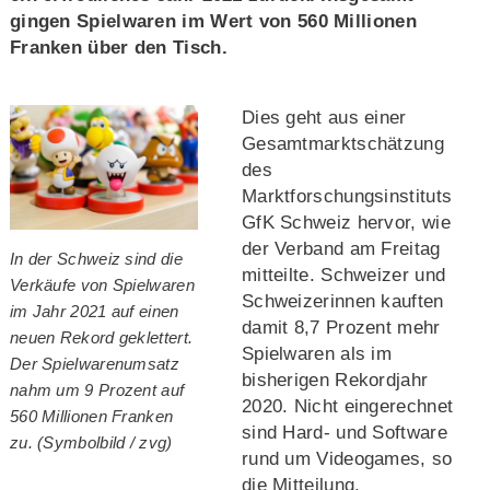
gingen Spielwaren im Wert von 560 Millionen
Franken über den Tisch.
Dies geht aus einer
Gesamtmarktschätzung
des
Marktforschungsinstituts
GfK Schweiz hervor, wie
der Verband am Freitag
In der Schweiz sind die
mitteilte. Schweizer und
Verkäufe von Spielwaren
Schweizerinnen kauften
im Jahr 2021 auf einen
damit 8,7 Prozent mehr
neuen Rekord geklettert.
Spielwaren als im
Der Spielwarenumsatz
bisherigen Rekordjahr
nahm um 9 Prozent auf
2020. Nicht eingerechnet
560 Millionen Franken
sind Hard- und Software
zu. (Symbolbild / zvg)
rund um Videogames, so
die Mitteilung.