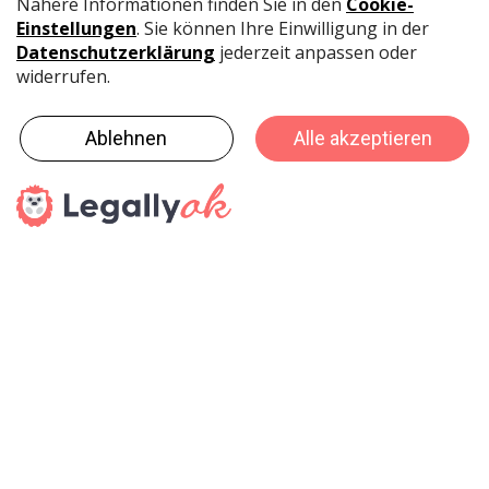
Digitalisierung, die sich vom Trend zu festen Grössen
im Spielwarenbereich entwickelt haben. Der Grundstein
wurde 2017 mit der Aktionsfläche Tech2Play gelegt.
Sie bleibt als Besuchermagnet weiterhin bestehen.
Zudem verzeichnet die Spielwarenmesse eine stetig
wachsende Anzahl an namhaften Ausstellern mit
elektronischem Spielzeug. «Die Big Player in diesem
Bereich haben bereits ihren Umzug in Halle 4A
zugesagt, wo sie thematisch bestens aufgehoben
sind», versichert Kick.
Festartikel, Karneval, Feuerwerk: neu mit 200 m²
grosser Aktionsfläche
Wesentliche Neuerungen erfährt auch die
Produktgruppe Festartikel, Karneval, Feuerwerk in
Halle 9. Der Spielwarenhandel ist dafür ein wichtiger
Absatzmarkt. Alle namhaften Anbieter und Marktführer
sind in Nürnberg vertreten, weshalb das Segment um