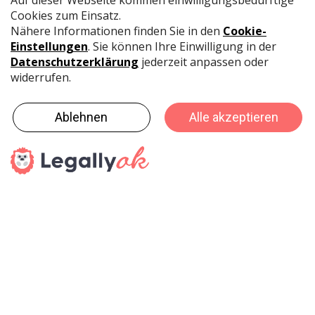
internationalen Messe teilzunehmen – in intensiven
Gesprächen mit dem Team der Spielwarenmesse
wurde diese Unsicherheit verdeutlicht.
„Wir bedauern die Entscheidung zur Verlegung der
Spielwarenmesse 2021“, sagt Ernst Kick,
Vorstandsvorsitzender der Spielwarenmesse eG.
Bisher waren alle Vorzeichen für eine Realisierung der
72. Veranstaltung im Januar gegeben. Das gemeinsam
mit der NürnbergMesse und den zuständigen
Gesundheitsbehörden erarbeitete Hygienekonzept, das
auf Vorgaben der Bayerischen Staatsregierung basiert,
wurde von allen Beteiligten gut aufgefasst. „Ich möchte
mich bei denjenigen bedanken, die den Weg bisher mit
uns gegangen sind und bin mir sicher, dass die
Optimierungen für künftige Messeteilnahmen nur von
Vorteil sind“, so Kick.