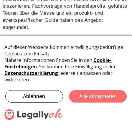
inszenieren. Fachvorträge von Handelsprofis, geführte
Touren über die Messe und ein produkt- und
eventspezifischer Guide haben das Angebot
abgerundet.
Buchändler suchen neue Wege
Der Einzelhandel sucht nach neuen Wegen, seine
klassischen Sortimente sinnvoll zu ergänzen. Ein Teil
der Buchhändler hat die Spielware längst als attraktive
Bereicherung erkannt – entsprechend stieg ihr Besuch
auf der Spielwarenmesse 2017 um mehr als 30 Prozent
gegenüber dem Vorjahr. Aus diesem Grund wurde 2018
die Sonderschau «Toys meet Books» angeboten.
Internationales Wachstum auf Aussteller- und
Besucherseite
Der internationale Anteil an der Spielwarenmesse steigt
stetig an: Vom 31. Januar bis zum 4. Februar waren