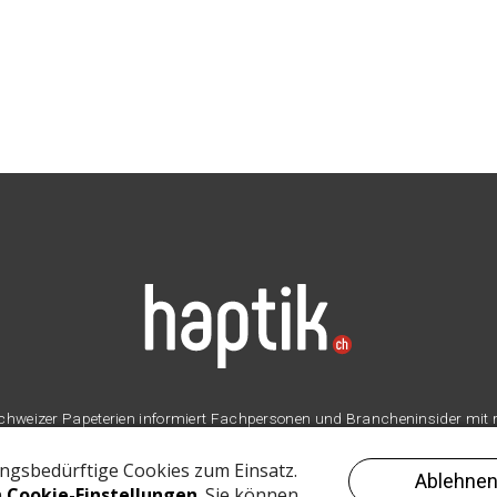
er Schweizer Papeterien informiert Fachpersonen und Brancheninsider mit
Branche.