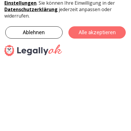
langjährige Team um Verkaufsberater Nazzareno Cirulli
sowie den Verkaufsleitern Samuel Wüthrich und Aloin
Gosser komplettiert.
Die stationären Teams rund um den versierten
Innendienst bringen jahrelanges und profundes Know­
how zusammen. Komplett stellt Biella ein
Verkaufsteam aus 19 Personen zusammen. Weiter
werden noch zusätzliche Personen als
Verkaufsberaterinnen für den Innendienst sowie
KeyAccount Management gesucht. Biella ist überzeugt
mit diesem engagierten Team ein erfolgreiches 2019 zu
bewältigen.
Pressedienst
haptik.ch-Newsletter