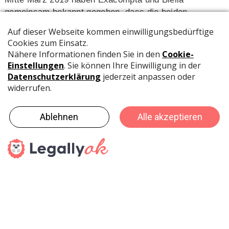
gemeinsam bekannt gegeben, dass die beiden
Unternehmen eine Transaktionsvereinbarung
unterzeichnet haben, gemäss welcher Exacompta ein
öffentliches Kaufangebot für alle ausstehenden und
sich im Publikum befindenden Namenaktien von Biella
zu einem Preis von CHF 4‘607.- in bar pro Aktie
unterbreitet hat.
Pressedienst
haptik.ch-Newsletter
Bleiben Sie auf dem Laufenden
Melden Sie sich gleich für unseren Newsletter an und
verpassen Sie keine Neuigkeiten aus der Branche (23x pro
Jahr).