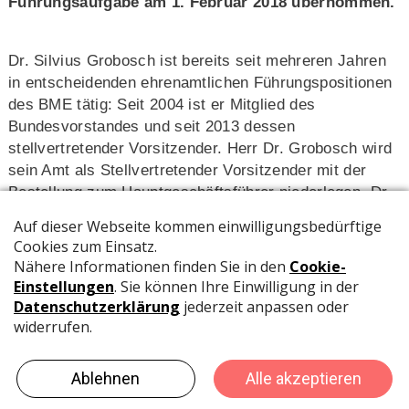
Führungsaufgabe am 1. Februar 2018 übernommen.
Dr. Silvius Grobosch ist bereits seit mehreren Jahren
in entscheidenden ehrenamtlichen Führungspositionen
des BME tätig: Seit 2004 ist er Mitglied des
Bundesvorstandes und seit 2013 dessen
stellvertretender Vorsitzender. Herr Dr. Grobosch wird
sein Amt als Stellvertretender Vorsitzender mit der
Bestellung zum Hauptgeschäftsführer niederlegen. Dr.
Grobosch bekleidete in der Vergangenheit über viele
Jahre leitende Funktionen in der thyssenkrupp AG.
Der 1954 gegründete BME ist der Fachverband für
Einkäufer, Supply Chain Manager und Logistiker in
Deutschland. Ihm gehören 9.600 Mitglieder aus allen
Industriebereichen, Sektoren, aus Dienstleistung und
öffentlicher Beschaffung an. Das Volumen der von den
Mitgliedern eingekauften Waren und Dienstleistungen