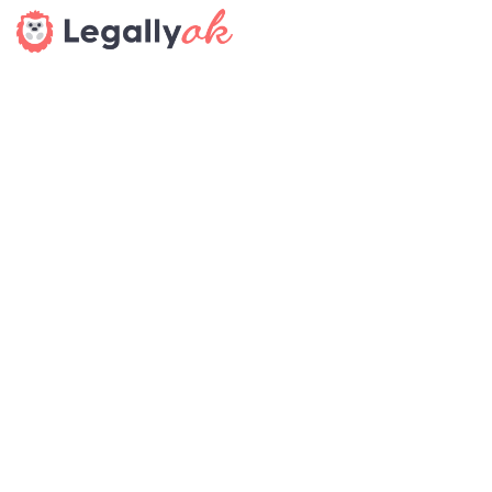
beträgt jährlich rund 1,25 Billionen Euro. Das
entspricht ungefähr der Hälfte des deutschen
Bruttoinlandsprodukts.
haptik.ch-Newsletter
Bleiben Sie auf dem Laufenden
Melden Sie sich gleich für unseren Newsletter an und
verpassen Sie keine Neuigkeiten aus der Branche (23x pro
Jahr).
SENDEN
Veranstaltungen / Messen