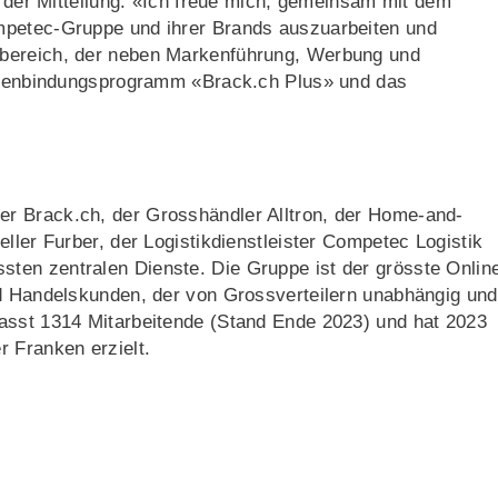
n der Mitteilung. «Ich freue mich, gemeinsam mit dem
mpetec-Gruppe und ihrer Brands auszuarbeiten und
sbereich, der neben Markenführung, Werbung und
undenbindungsprogramm «Brack.ch Plus» und das
r Brack.ch, der Grosshändler Alltron, der Home-and-
ller Furber, der Logistikdienstleister Competec Logistik
en zentralen Dienste. Die Gruppe ist der grösste Onlin
nd Handelskunden, der von Grossverteilern unabhängig und
asst 1314 Mitarbeitende (Stand Ende 2023) und hat 2023
 Franken erzielt.