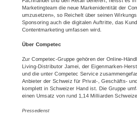
Fachhandel und den Retail beliefert, heisst es i
Marketingteam die neue Markenidentität der Co
umzusetzen», so Reichelt über seinen Wirkung
Sponsoring auch die digitalen Auftritte, das K
Contentmarketing umfassen wird.
Über Competec
Zur Competec-Gruppe gehören der Online-Händle
Living-Distributor Jamei, der Eigenmarken-Herste
und die unter Competec Service zusammengefasst
Anbieter der Schweiz für Privat-, Geschäfts- u
komplett in Schweizer Hand ist. Die Gruppe umf
einen Umsatz von rund 1,14 Milliarden Schweizer
Pressedienst