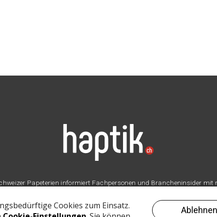
er Schweizer Papeterien informiert Fachpersonen und Brancheninsider mit
Branche.