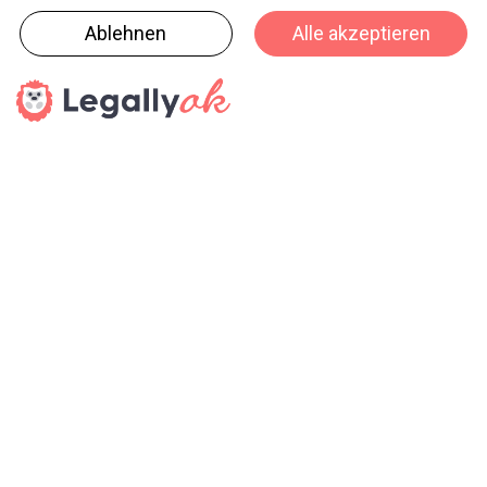
Eigenschaften in manchen Verpackungsbereichen
Kunststoff ablösen werden.
CEO Furler: Kallies ist eine Bereicherung für das
Team
Koehlers CEO Kai Furler sieht in der Verpflichtung von
Eckhard Kallies einen wichtigen Bestandteil des
zukünftigen Erfolgs. «Mit Herrn Kallies bekommen wir
sehr viel Erfahrung im Bereich der Papiere für flexible
Verpackungen ins Team», sagt er. «An seinen
vorherigen Stationen hat er sich als strategisch
denkende und handelnde Führungskraft einen Namen
gemacht.»
Neben herkömmlichen Papieren für flexible
Verpackungen, die oft als Teil von Verbundstoffen
eingesetzt werden, entwickelt Koehler in
Zusammenarbeit mit anderen Unternehmen aus der
Wertschöpfungskette sowie Forschungseinrichtungen