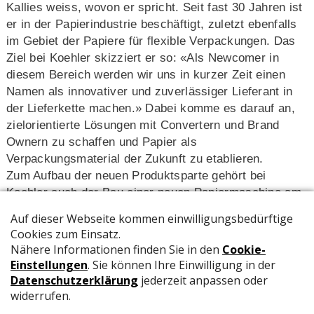
Kallies weiss, wovon er spricht. Seit fast 30 Jahren ist
er in der Papierindustrie beschäftigt, zuletzt ebenfalls
im Gebiet der Papiere für flexible Verpackungen. Das
Ziel bei Koehler skizziert er so: «Als Newcomer in
diesem Bereich werden wir uns in kurzer Zeit einen
Namen als innovativer und zuverlässiger Lieferant in
der Lieferkette machen.» Dabei komme es darauf an,
zielorientierte Lösungen mit Convertern und Brand
Ownern zu schaffen und Papier als
Verpackungsmaterial der Zukunft zu etablieren.
Zum Aufbau der neuen Produktsparte gehört bei
Koehler auch der Bau einer neuen Papiermaschine am
Standort in Kehl am Rhein. Diese wird im September
die Arbeit aufnehmen, die ebenfalls neue
Streichmaschine startet bereits im Juli. Neben
herkömmlichen Papieren für flexible Verpackungen
wird Koehler durch seine über Jahrzehnte erworbene
Expertise in der Streichtechnologie Papiere
produzieren können, die mit ihren Barriere-