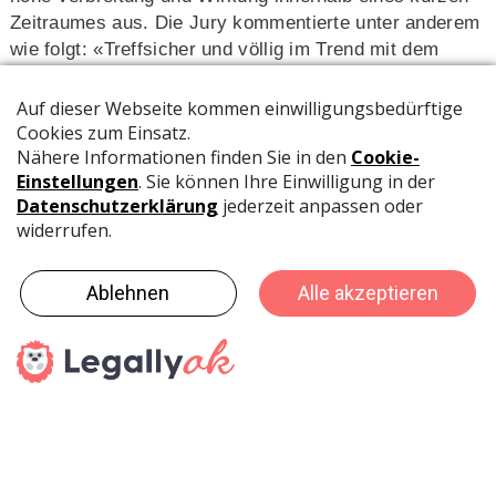
Zeitraumes aus. Die Jury kommentierte unter anderem
wie folgt: «Treffsicher und völlig im Trend mit dem
Schwerpunkt auf das Thema Wohlbefinden im Büro.
Ein hervorragendes Beispiel für ein Marketing, das alle
Kriterien für diese Kategorie erfüllt.» Louise Shipley,
Teamleiterin European Workspace
Management/Furniture bei Fellowes ergänzte: «Der
Erfolg dieser Kampagne ist das Ergebnis einer Menge
harter Arbeit des gesamten europäischen Fellowes-
Teams in den letzten 20 Monaten. Wir hätten uns nie
träumen lassen, dass ‚Emma‘ eine solche Wirkung
haben würde, und wir sind von der Reaktion der
Medien, unserer Kunden, der Influencer und der breiten
Öffentlichkeit völlig überwältigt worden. Vielen Dank an
alle, die uns bei dieser Kampagne unterstützt haben!»
Der zweite Sieg des Abends war tatsächlich ein sehr
persönlicher Erfolg: Esmeralda González nahm die