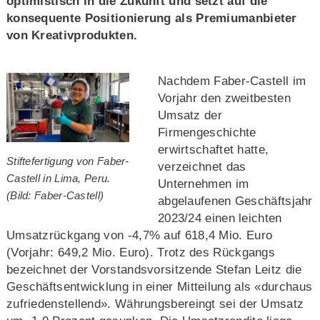
optimistisch in die Zukunft und setzt auf die
konsequente Positionierung als Premiumanbieter
von Kreativprodukten.
Nachdem Faber-Castell im
Vorjahr den zweitbesten
Umsatz der
Firmengeschichte
erwirtschaftet hatte,
Stiftefertigung von Faber-
verzeichnet das
Castell in Lima, Peru.
Unternehmen im
(Bild: Faber-Castell)
abgelaufenen Geschäftsjahr
2023/24 einen leichten
Umsatzrückgang von -4,7% auf 618,4 Mio. Euro
(Vorjahr: 649,2 Mio. Euro). Trotz des Rückgangs
bezeichnet der Vorstandsvorsitzende Stefan Leitz die
Geschäftsentwicklung in einer Mitteilung als «durchaus
zufriedenstellend». Währungsbereingt sei der Umsatz