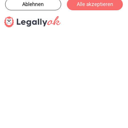
Aufsichtsrat an dieser Stelle sehr herzlich bedanken“,
so Aufsichtsratsvorsitzender Gerhard Berssenbrügge.
Neuer Geschäftsführer der A.W. Faber-Castell Vertrieb
GmbH wird zum 1. Januar 2020 der langjährige
kaufmännische Leiter Constantin Neubeck.
Pressedienst
haptik.ch-Newsletter
Bleiben Sie auf dem Laufenden
Melden Sie sich gleich für unseren Newsletter an und
verpassen Sie keine Neuigkeiten aus der Branche (23x pro
Jahr).
SENDEN