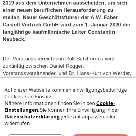
2019 aus dem Unternehmen ausscheiden, um sich
einer neuen beruflichen Herausforderung zu
stellen. Neuer Geschäftsführer der A.W. Faber-
Castell Vertrieb GmbH wird zum 1. Januar 2020 der
langjährige kaufmännische Leiter Constantin
Neubeck.
Der Vorstandsbereich von Rolf Schifferens wird
zukünftig zwischen Daniel Rogger,
Vorstandsvorsitzender, und Dr. Hans-Kurt von Werder,
Technikvorstand, aufgeteilt.
«Herr Schifferens war dank seiner langjährigen
Erfahrung als Top-Manager und seines grossen
Gespürs für die Marktanforderungen maßgeblich
verantwortlich für die sehr erfreuliche Entwicklung der
Faber-Castell Vertrieb GmbH in den letzten 18 Jahren.
Für seine engagierte Arbeit – als Vorstandsmitglied und
Geschäftsführer – möchten sich Vorstand und