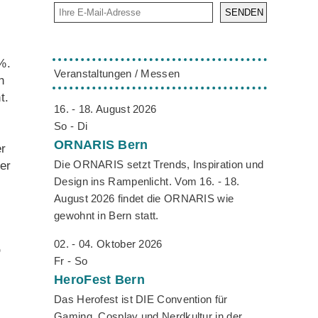
SENDEN
%.
Veranstaltungen / Messen
h
t.
16. - 18. August 2026
So - Di
ORNARIS
Bern
er
Die ORNARIS setzt Trends, Inspiration und
er
Design ins Rampenlicht. Vom 16. - 18.
August 2026 findet die ORNARIS wie
gewohnt in Bern statt.
02. - 04. Oktober 2026
O
Fr - So
HeroFest
Bern
Das Herofest ist DIE Convention für
Gaming, Cosplay und Nerdkultur in der