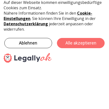
Archivierungs- und Aufbewahrungslösungen. Die
Übernahme von Loeff’s Patent B.V. verdeutlicht unser
Bekenntnis zu dieser Produktkategorie und ermöglicht
uns und unseren Handelspartnern in Europa den
Zugang zu den einzigartigen Lösungen von Loeff’s.
Unsere Kunden können ihr Angebot damit um
zusätzliche Produkte erweitern und Wachstum
generieren.» Rita de Reuver, Inhaberin von Loeff’s
Patent B.V. ergänzt: «Ich freue mich sehr, unsere
Firma an das Familienunternehmen Fellowes mit über
100-jähriger Tradition und den Wurzeln in der Kategorie
Archivierung übergeben zu können.»
Weitere Informationen zur Bestellabwicklung für Loeff’s
Produkte erhalten Händler von ihrem zuständigen
Account Manager.
Pressedienst