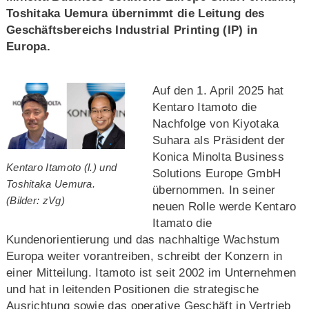
Toshitaka Uemura übernimmt die Leitung des
Geschäftsbereichs Industrial Printing (IP) in
Europa.
Auf den 1. April 2025 hat
Kentaro Itamoto die
Nachfolge von Kiyotaka
Suhara als Präsident der
Konica Minolta Business
Kentaro Itamoto (l.) und
Solutions Europe GmbH
Toshitaka Uemura.
übernommen. In seiner
(Bilder: zVg)
neuen Rolle werde Kentaro
Itamato die
Kundenorientierung und das nachhaltige Wachstum
Europa weiter vorantreiben, schreibt der Konzern in
einer Mitteilung. Itamoto ist seit 2002 im Unternehmen
und hat in leitenden Positionen die strategische
Ausrichtung sowie das operative Geschäft in Vertrieb