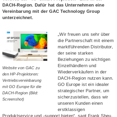
DACH-Region. Dafür hat das Unternehmen eine
Vereinbarung mit der GAC Technology Group
unterzeichnet.
„Wir freuen uns sehr über
die Partnerschaft mit einem
marktführenden Distributor,
der seine starken
Beziehungen zu wichtigen
Einzelhändlern und
Website von GAC zu
Wiederverkäufern in der
den HP-Projektoren:
DACH-Region nutzen kann.
Vertriebsvereinbarung
GO Europe ist ein idealer
mit GO Europe für die
strategischer Partner, um
DACH-Region (Bild:
sicherzustellen, dass wir
Screenshot)
unseren Kunden einen
erstklassigen
Produktservice und -support bieten“, sagt Frank Sheu,