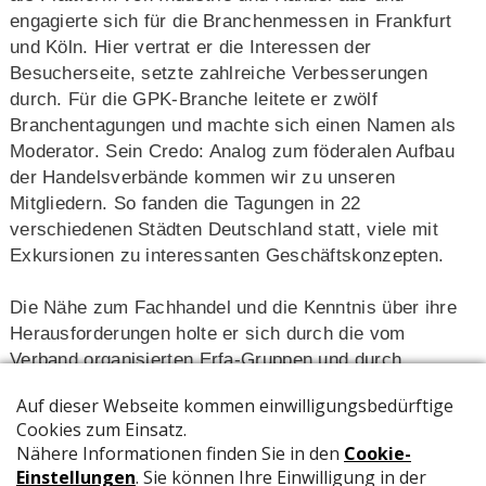
engagierte sich für die Branchenmessen in Frankfurt
und Köln. Hier vertrat er die Interessen der
Besucherseite, setzte zahlreiche Verbesserungen
durch. Für die GPK-Branche leitete er zwölf
Branchentagungen und machte sich einen Namen als
Moderator. Sein Credo: Analog zum föderalen Aufbau
der Handelsverbände kommen wir zu unseren
Mitgliedern. So fanden die Tagungen in 22
verschiedenen Städten Deutschland statt, viele mit
Exkursionen zu interessanten Geschäftskonzepten.
Die Nähe zum Fachhandel und die Kenntnis über ihre
Heraus­forderungen holte er sich durch die vom
Verband organisierten Erfa-Gruppen und durch
zahlreiche Geschäftsbesuche anlässlich seiner
zahlreichen Dienstreisen. Dies war die Grundlage für
309 Ausgaben „GPK intern“ als Teil der Fachzeitschrift
„P & G“, die er überwiegend selbst verfasst hat, sowie