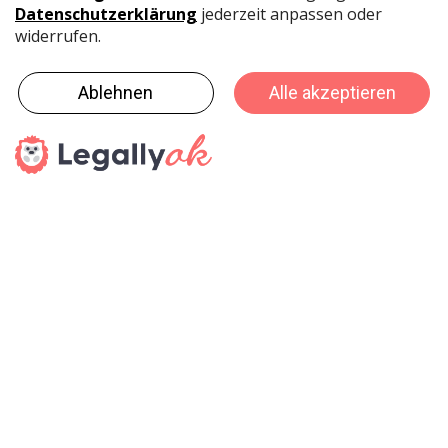
die Mitarbeit an 590 Ausgaben des InfoLetter HBS
zusammen mit Siegfried Elsaß. Mehrere Jahre lang
verantwortete Grothkopp die Branchen-PR „Treffpunkt
Tisch“, wobei seine Agentur-Vergangenheit hier von
großem Nutzen war.
Mitte 2000 zog Grothkopp mit der Geschäftsstelle vom
HDE-Haus in Köln-Zollstock in die Fachschule des
Möbelhandels in Köln-Lindenthal und arbeitet seitdem
in den Gremien dieser Ersatzschule mit. Zwei Jahre
später übernahm er zusätzlich die Geschäftsführung
des Handelsver­bandes Möbel und Küchen (BVDM) und
2009 des Handelsverbandes Farben und Tapeten. Alle
diese Verbände wurden im Laufe der Jahre auf den
Handelsverband Wohnen und Büro e.V. (HWB)
verschmolzen.
Der Handelsverband Deutschland würdigte im
vergangenen Jahr Grothkopps engagierte und