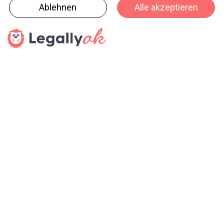
Die Papeterie Birrer, einstiger Lehrbetrieb von Angela
Tarantino, wurde vor einem Jahr geschlossen, weil
Inhaberin Antonietta Birrer-­Ercolani in Pension
gegangen ist. Jetzt ist die «Krienser Papeterie» die
einzige inhabergeführte Papeterie in Kriens. haptik.ch
wünscht dem VSP-Neumitglied weiterhin viel Erfolg!
haptik.ch-Newsletter
Bleiben Sie auf dem Laufenden
Melden Sie sich gleich für unseren Newsletter an und
verpassen Sie keine Neuigkeiten aus der Branche (23x pro
Jahr).
SENDEN