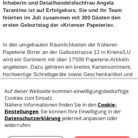
Inhaberin und Detailhandelsfachfrau Angela
Tarantino ist auf Erfolgskurs. Sie und ihr Team
feierten im Juli zusammen mit 300 Gästen den
ersten Geburtstag der «Krienser Papeterie».
In den umgebauten Räumlich­keiten der früheren
Papeterie Birrer an der Gallusstrasse 12 in Kriens/LU
wird ein Sortiment mit über 17'000 Papeterie-Artikeln
angeboten. Dazu gehören ein breites Kartensortiment,
hochwertige Schreibgeräte sowie Geschenkartikel und
-verpackungen. Die 24-jährige Jungunternehmerin will
ihr Fachgeschäft mit Kreativkursen, Onlineverkauf und
Auftritten in sozialen Medien weiter voran­bringen. Zum
Team von Angela Tarantino gehören Martina Doenni
(Detailhandelsfachfrau), Jessica Bleiker (Praktikantin),
Sabina Brunner (Detailhandelsfachfrau) sowie
Valentina Wyrsch (Lernende im 1. Lehrjahr).