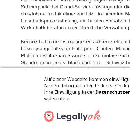
Schwerpunkt bei Cloud-Service-Lösungen für die D
die «lobo»-Produktelinie von DM Dokumenten M
Geschäftsprozesslösung, die für den Einsatz in
Wirtschaftsberatung oder öffentliche Verwaltung
Kendox hat in den vergangenen Jahren zielgeric
Lösungsangebotes für Enterprise Content Mana
Plattform «InfoShare» wurde hierzu umfassend 
Standorten in Deutschland und in der Schweiz b
die aktuellen Sicherheits- und Datenschutzanfo
Lösungen wie Kendox «Enterprise Purchase-to-Pa
Microsoft «365 Power Platform» (Power Automat
Darüber hinaus bietet Kendox eine Vielzahl vo
SAP, Microsoft und anderen Anbietern an, die a
Funktionen aufbauen.
DM Dokumenten Management indes bietet mit «l
Dokumentenmanagement-System, das eine hohe Fu