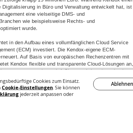
igitalisierung in Büro und Verwaltung entwickelt hat, ist
anagement eine vielseitige DMS- und
 Branchen wie beispielsweise Rechts- und
 optimiert wurde.
htet in den Aufbau eines vollumfänglichen Cloud Service
gement (ECM) investiert. Die Kendox-eigene ECM-
erneuert. Auf Basis von europäischen Rechenzentren mit
ietet Kendox flexible und transparente Cloud-Lösungen an
rderungen entsprechen. «InfoShare» wird ergänzt durch
y», integrierte Automatisierungslösungen auf Basis der
e) sowie von der Digitalsignaturlösung «actaSIGN».
n Integrationslösungen mit führenden ERP-Anwendungen vo
uf der «InfoShare»-Web-API mit rund 400 hoch performant
obodms» seit über 25 Jahren ein bewährtes
nktionalität mit einer grossen Speicher- und