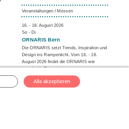
Veranstaltungen / Messen
16. - 18. August 2026
So - Di
ORNARIS
Bern
Die ORNARIS setzt Trends, Inspiration und
Design ins Rampenlicht. Vom 16. - 18.
August 2026 findet die ORNARIS wie
,
gewohnt in Bern statt.
02. - 04. Oktober 2026
Fr - So
n
HeroFest
Bern
en
Das Herofest ist DIE Convention für
Gaming, Cosplay und Nerdkultur in der
Schweiz - der Hotspot für alle, die digitale
und fantastische Welten lieben. Mit einer