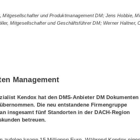
er, Mitgesellschafter und Produktmanagement DM; Jens Hobbie, Mit
ller, Mitgesellschafter und Geschäftsführer DM; Werner Haltner
nten Management
pezialist Kendox hat den DMS-Anbieter DM Dokumenten
übernommen. Die neu entstandene Firmengruppe
e an insgesamt fünf Standorten in der DACH-Region
skunden betreuen.
n zufolge knapp 15 Millionen Euro. Während Kendox eine