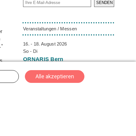
SENDEN
Veranstaltungen / Messen
er
n
16. - 18. August 2026
.“
So - Di
ORNARIS
Bern
is
Die ORNARIS setzt Trends, Inspiration und
it
Design ins Rampenlicht. Vom 16. - 18.
August 2026 findet die ORNARIS wie
gewohnt in Bern statt.
02. - 04. Oktober 2026
Fr - So
HeroFest
Bern
Das Herofest ist DIE Convention für
Gaming, Cosplay und Nerdkultur in der