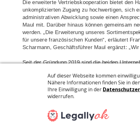
Die erweiterte Vertriebskooperation bietet den 
unkomplizierten Zugang zu hochwertigen, sich e
administrativen Abwicklung sowie einen Ansprech
Maul mit. Darüber hinaus können gemeinsam ne
werden. „Die Erweiterung unseres Sortimentspek
für unsere französischen Kunden“, erläutert Fr
Scharmann, Geschäftsführer Maul ergänzt: „Wi
Seit der Gründung 2019 sind die beiden Untern
(Palaiseau) unter der Firmierung MAUL Schneid
Aristo, Brunnen, Citizen, Sigel und Texas Instru
Baier & Schneider ist mit einem Umsatz von run
verarbeitenden Unternehmen in Europa. Brunnen a
Collegeblöcken, Schulheften, Heftumschlägen und
Pressedienst