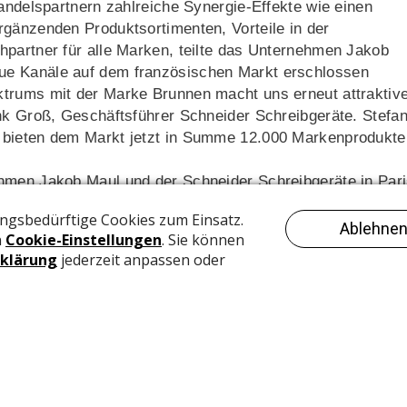
Handelspartnern zahlreiche Synergie-Effekte wie einen
rgänzenden Produktsortimenten, Vorteile in der
partner für alle Marken, teilte das Unternehmen Jakob
ue Kanäle auf dem französischen Markt erschlossen
trums mit der Marke Brunnen macht uns erneut attraktiv
ank Groß, Geschäftsführer Schneider Schreibgeräte. Stefa
r bieten dem Markt jetzt in Summe 12.000 Markenprodukte
ehmen Jakob Maul und der Schneider Schreibgeräte in Par
er France SAS tätig. Neben Maul und Schneider werden m
ments jetzt sieben Marken in Frankreich vertrieben.
d 130 Millionen Euro eines der größten Papier
ls Kernmarke ist führend bei Kalendern, Notizbüchern,
 ergänzenden Produkten für den Schul- und Büro-Alltag.