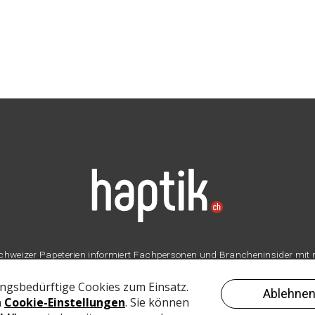
er Schweizer Papeterien informiert Fachpersonen und Brancheninsider mit
Branche.