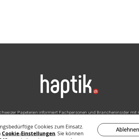
er Schweizer Papeterien informiert Fachpersonen und Brancheninsider mit
Branche.