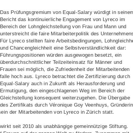
Das Prüfungsgremium von Equal-Salary würdigt in seine
Bericht das kontinuierliche Engagement von Lyreco im
Bereich der Lohngleichstellung von Frau und Mann und
unterstreicht die faire Mitarbeiterpolitik des Unternehmen
Für Lyreco stellten faire Arbeitsbedingungen, Lohngleichhe
und Chancengleichheit eine Selbstverständlichkeit dar:
Führungspositionen würden ausgewogen besetzt, ein
überdurchschnittlicher Teilzeiteinsatz für Männer und
Frauen sei möglich, die Zufriedenheit der Mitarbeitenden
falle hoch aus. Lyreco betrachtet die Zertifizierung durch
Equal-Salary auch in Zukunft als Herausforderung und
Ermutigung, den eingeschlagenen Weg im Bereich der
Gleichstellung konsequent weiterzugehen. Die Übergabe
des Zertifikats durch Véronique Goy Veenhuys, Gründeri
ein der Mitarbeitenden von Lyreco in Zürich statt.
irkt seit 2010 als unabhängige gemeinnützige Stiftung.