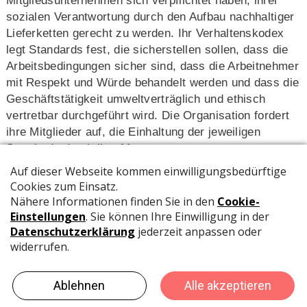
Mitgliedsunternehmen sich verpflichtet haben, ihrer
sozialen Verantwortung durch den Aufbau nachhaltiger
Lieferketten gerecht zu werden. Ihr Verhaltenskodex
legt Standards fest, die sicherstellen sollen, dass die
Arbeitsbedingungen sicher sind, dass die Arbeitnehmer
mit Respekt und Würde behandelt werden und dass die
Geschäftstätigkeit umweltverträglich und ethisch
vertretbar durchgeführt wird. Die Organisation fordert
ihre Mitglieder auf, die Einhaltung der jeweiligen
Standards durch ihre Managementsysteme zu
gewährleisten.
Um «einen Beitrag zur Gesellschaft zu leisten und die
Erde zu schützen», hat die Brother-Gruppe fünf
wesentliche Punkte identifiziert, die in der Vision des
Unternehmens «At your side 2030» als «Unser Ziel»
bezeichnet werden. Beim Streben nach einer
verantwortungsvollen Wertschöpfungskette habe sich
die Gruppe daher das Ziel gesetzt, bis zum