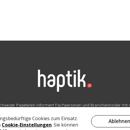
er Schweizer Papeterien informiert Fachpersonen und Brancheninsider mit
Branche.