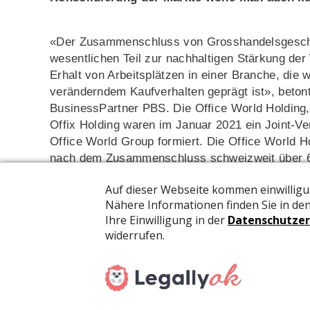
«Der Zusammenschluss von Grosshandelsgeschäft
wesentlichen Teil zur nachhaltigen Stärkung de
Erhalt von Arbeitsplätzen in einer Branche, die
veränderndem Kaufverhalten geprägt ist», beton
BusinessPartner PBS. Die Office World Holding,
Offix Holding waren im Januar 2021 ein Joint-V
Office World Group formiert. Die Office World H
nach dem Zusammenschluss schweizweit über 60
400 Millionen Franken erwirtschaftet.
Die Schliessung der Filialen im ersten Lockdow
Onlinegeschäft gegeben. Hier konnte man gute 
die forcierte Digitalisierungsstrategie aufgeht»
dass sich «bei der Gruppe in greifbarer Zukunft
partnerschaftliche Erweiterung der Beziehungen
wir wollen hier führend sein. Im Blick haben wir
Verbrauchsmaterial aktiv sind. Es ist nicht in