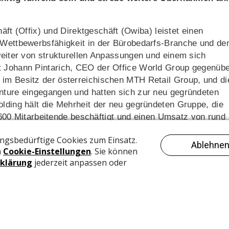
 (Offix) und Direktgeschäft (Owiba) leistet einen
r Wettbewerbsfähigkeit in der Bürobedarfs-Branche und d
 weiter von strukturellen Anpassungen und einem sich
t Johann Pintarich, CEO der Office World Group gegenüb
 im Besitz der österreichischen MTH Retail Group, und di
enture eingegangen und hatten sich zur neu gegründeten
olding hält die Mehrheit der neu gegründeten Gruppe, die
0 Mitarbeitende beschäftigt und einen Umsatz von rund
n habe einen – so wörtlich «wahnsinnigen Schub» im
Kompensationsumsätze generieren. «Das zeigte auch, da
, so die Einschätzung des CEO. Er wolle nicht ausschliesse
 noch mehr bewegt». Man sei offen für eine
 und für Übernahmen: «Die Märkte konsolidieren sich und
, für etwaige Akquisitionen, Unternehmen, die im Handel mi
 unserem Sinn, das Geschäft unserer Kunden zu machen.»