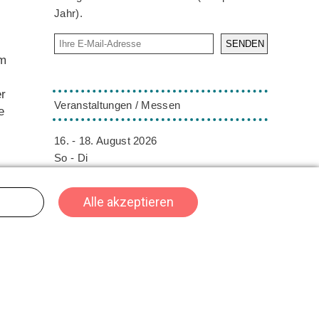
Jahr).
SENDEN
em
er
Veranstaltungen / Messen
e
16. - 18. August 2026
So - Di
ORNARIS
Bern
Die ORNARIS setzt Trends, Inspiration und
Design ins Rampenlicht. Vom 16. - 18.
August 2026 findet die ORNARIS wie
ss
gewohnt in Bern statt.
n,
02. - 04. Oktober 2026
Fr - So
t
HeroFest
Bern