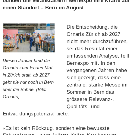
bündelt die Veranstalterin Bernexpo ihre Kräfte auf
einen Standort – Bern im August.
Die Entscheidung, die
Ornaris Zürich ab 2027
nicht mehr durchzuführen,
sei das Resultat einer
umfassenden Analyse, teilt
Diesen Januar fand die
Bernexpo mit. In den
Ornaris zum letzten Mal
vergangenen Jahren habe
in Zürich statt, ab 2027
sich gezeigt, dass eine
geht sie nur noch in Bern
zentrale, starke Messe im
über die Bühne. (Bild:
Sommer in Bern das
Ornaris)
grössere Relevanz-,
Qualitäts- und
Entwicklungspotenzial biete.
«Es ist kein Rückzug, sondern eine bewusste