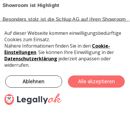
Showroom ist Highlight
Besonders stolz ist die Schlup AG auf ihren Showroom
am neuen Standort. Hier erwacht laut Mitteilung New
Work zum Leben. Inspirierende Raumgestaltung,
moderne Ergonomie und durchdachte
Einrichtungskonzepte machten Lust auf die Arbeitswelt
von morgen. Gezeigt wird, wie vielfältig und wandelbar
moderne Arbeitswelten sein können: von
Empfangsbereichen über Loungezonen und Cafeteria-
Bereiche bis hin zu Büro- und Rückzugszonen.
Besonders beeindruckend sind laut Schlup AG die
Raum-in-Raum-Systeme – die sogenannten
Treehouses –, die flexible Möglichkeiten für
konzentriertes Arbeiten oder kreative Teammeetings
bieten.
Ein Familienunternehmen