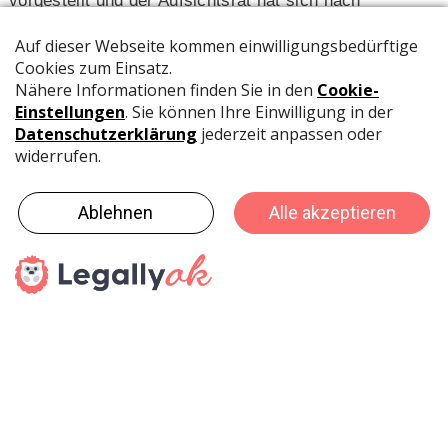
vorgestellt und der Aufsichtsrat hat sich nach
intensiven Gesprächen einstimmig für Christian
Schmidt entschieden. Wir sind davon überzeugt, dass
Herr Schmidt genau die richtige Persönlichkeit ist, um
Michael Purper, der noch bis 31.Januar 2020 im Amt
ist, nachzufolgen.»
«Ich werde ausreichend Zeit haben Christian Schmidt
einzuarbeiten und dann mit einem guten Gefühl die
Verantwortung an ihn zu übergeben.» so Michael
Purper.
Christian Schmidt: «Zuerst möchte ich mich beim
Aufsichtsrat der Prisma bedanken, dass er mir das
Vertrauen geschenkt hat die Nachfolge von Herrn
Purper anzutreten. Nach 18-jähriger Tätigkeit im
Verbandsumfeld freue ich mich sehr auf die neue
spannende Aufgabe. Zusammen mit Herrn Purper
werde ich dafür sorgen, dass der Stabwechsel
reibungslos verläuft und die Prisma ihren erfolgreichen
Weg weiterhin fortsetzt.»