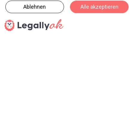
Ausbildungsplätze zu schaffen. 75 Auszubildende
erhalten eine Berufsausbildung auf hohem Niveau, um
die Qualität in den Unternehmen auch in Zukunft zu
sichern. Zudem bekennen sich die Unternehmen dazu,
im eigenen Land zu investieren und Steuern zu zahlen.
Die Beteiligten der Initiative produzieren
Markenqualität und verpflichten sich, ökologisch zu
handeln. Damit wird in die Zukunft des Standorts
investiert.
Die Mitglieds-Unternehmen befinden sich seit
Generationen in Familienbesitz und blicken gemeinsam
auf über 500 Jahre Erfahrung zurück. Mithilfe
modernen Managements, höchstem Entwicklungs-
Know-how und Innovationsgrad prägen sie, ähnlich
vieler anderer Branchen, massgeblich den
Industriestandort Deutschland. Allesamt design-,
funktions- und qualitätsführend. Für das Ziel aller
bilden sie eine starke Gemeinschaft.