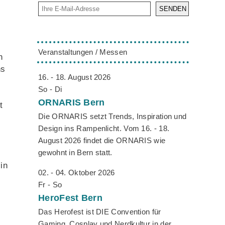
SENDEN
Veranstaltungen / Messen
h
hs
16. - 18. August 2026
So - Di
ORNARIS
Bern
t
Die ORNARIS setzt Trends, Inspiration und
Design ins Rampenlicht. Vom 16. - 18.
August 2026 findet die ORNARIS wie
gewohnt in Bern statt.
in
02. - 04. Oktober 2026
Fr - So
HeroFest
Bern
Das Herofest ist DIE Convention für
Gaming, Cosplay und Nerdkultur in der