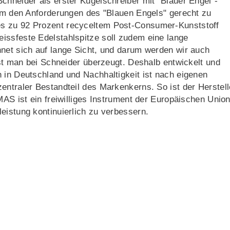
chneider als erster Kugelschreiber mit "Blauer Engel"-
 Um den Anforderungen des "Blauen Engels" gerecht zu
es zu 92 Prozent recyceltem Post-Consumer-Kunststoff
issfeste Edelstahlspitze soll zudem eine lange
hnet sich auf lange Sicht, und darum werden wir auch
ist man bei Schneider überzeugt. Deshalb entwickelt und
 in Deutschland und Nachhaltigkeit ist nach eigenen
entraler Bestandteil des Markenkerns. So ist der Herstell
MAS ist ein freiwilliges Instrument der Europäischen Union
eistung kontinuierlich zu verbessern.