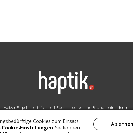
er Schweizer Papeterien informiert Fachpersonen und Brancheninsider mit
Branche.