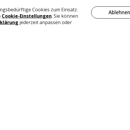
bnis: So hat STABILO in der Schreibgerätebranche welt­
lnstagram werden pro Woche tausende Bilder mit dem
«ein echter Wettbewerbsvorteil, der sich letztlich auch
elt!»
stell
 Pastell in Europa und Asien in die nächste Runde und
a an Fahrt auf. In Brasilien lösten die Pastell-Varianten
ie STABILO-Absatzzahlen verdoppelten sich.
loges bleibt auf Höhenflug
kreatives Schreiben, Malen und Zeichnen – gerade ist
ABILO längst nicht mehr nur mit dem entsprechenden
das Unter­nehmen mit lnfluencern, die zur Marke passen, 
d im Internet, und punktet bei der Fan-Gemeinde mit
skalender, der gemeinsam mit Szenegrössen entwickelt
e 70 Euro waren im eigenen Online-Shop binnen Stunden
n überzeugt, «sorgt für hohe Kundenloyalität und ist
ütermarke. Für uns sind das entscheidende Faktoren für