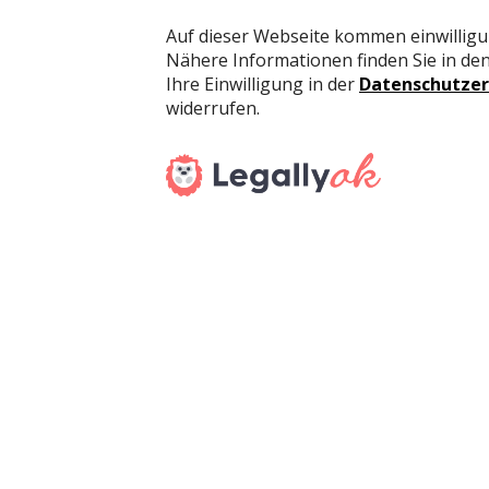
Social Media eingelassen.» Mit messbarem Erge
weit die grösste Fan-Gemeinschaft. Allein bei 
Hashtag #STABILO hochgeladen. Für den Manager 
in unseren Unterneh­mensergebnissen widerspieg
Zart leuchtend, mit weltweiter Strahlkraft: Pa
Bei den Produkten ging der angesagte Farbtrend
nahm darüber hinaus auch in Süd- und Nordamerik
von BOSS & Co. einen regelrechten Hype aus, d
Ob Brushlettering oder Adventskalender: Ana
Nach wie vor haben Do-lt-Yourself-Projekte wie 
Brushlettering im Aufwind – viele Fans, die ST
Produkt-Sortiment bedient. Vielmehr kooperiert 
bietet professio­nelle Kreativ-Workshops live un
limitierten Editionen wie dem aktuellen Advent
wurde. Ein begehrtes Objekt: 4'000 Stück für j
ausverkauft. «All das», davon ist Horst Brinkman
keinesfalls selbstverständlich für eine Konsumg