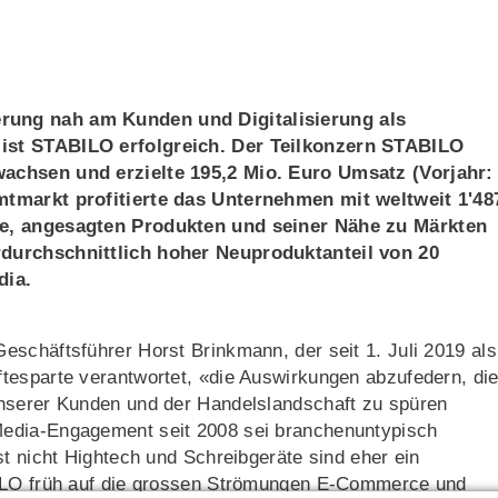
g
rung nah am Kunden und Digitalisierung als
ist STABILO erfolgreich. Der Teilkonzern STABILO
achsen und er­zielte 195,2 Mio. Euro Umsatz (Vorjahr:
mt­markt profitierte das Unternehmen mit weltweit 1'48
ke, angesagten Produkten und seiner Nähe zu Märkten
rdurchschnittlich hoher Neuproduktanteil von 20
dia.
schäftsführer Horst Brinkmann, der seit 1. Juli 2019 als
tesparte verantwortet, «die Auswirkungen abzufe­dern, di
unserer Kunden und der Handelslandschaft zu spü­ren
Media-Engagement seit 2008 sei branchenuntypisch
st nicht Hightech und Schreibgeräte sind eher ein
BILO früh auf die grossen Strömungen E-Commerce und