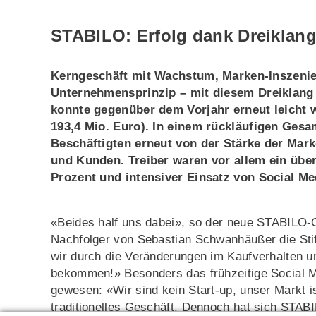
STABILO: Erfolg dank Dreiklan
Kerngeschäft mit Wachstum, Marken-Inszenie
Unternehmensprinzip – mit diesem Dreiklang 
konnte gegenüber dem Vorjahr erneut leicht w
193,4 Mio. Euro). In einem rückläufigen Gesa
Beschäftigten erneut von der Stärke der Mar
und Kunden. Treiber waren vor allem ein übe
Prozent und intensiver Einsatz von Social Me
«Beides half uns dabei», so der neue STABILO-Ge
Nachfolger von Sebastian Schwanhäußer die Stif
wir durch die Veränderungen im Kaufverhal­ten 
bekommen!» Besonders das frühzeitige Social­ 
gewesen: «Wir sind kein Start-up, unser Markt i
traditionelles Geschäft. Dennoch hat sich STA