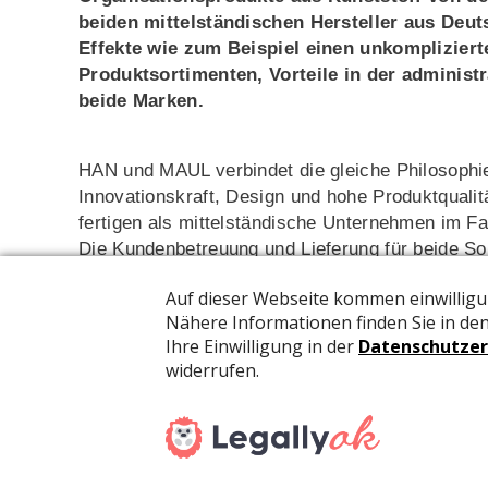
beiden mittelständischen Hersteller aus Deut
Effekte wie zum Beispiel einen unkomplizier
Produktsortimenten, Vorteile in der administ
beide Marken.
HAN und MAUL verbindet die gleiche Philosophie
Innovationskraft, Design und hohe Produktquali
fertigen als mittelständische Unternehmen im F
Die Kundenbetreuung und Lieferung für beide So
Handel entscheidende Vorteile: einen Ansprechpa
Rechnungsstellung - bei einem attraktiveren Sor
«Wir sind davon überzeugt, unseren Schweizer
gemeinsamen Sortiment ein attraktives Angebot 
Kooperation mit der Firma HAN», informiert St
Ralf Niehaus, Geschäftsführer HAN ergänzt: «Gl
einem wichtigen europäischen Absatzmarkt und s
Maul in der wir gemeinsam diese Kooperation a