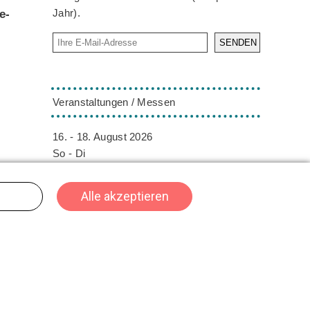
Jahr).
e-
SENDEN
Veranstaltungen / Messen
16. - 18. August 2026
So - Di
ORNARIS
Bern
Die ORNARIS setzt Trends, Inspiration und
Design ins Rampenlicht. Vom 16. - 18.
August 2026 findet die ORNARIS wie
gewohnt in Bern statt.
er
02. - 04. Oktober 2026
in
Fr - So
HeroFest
Bern