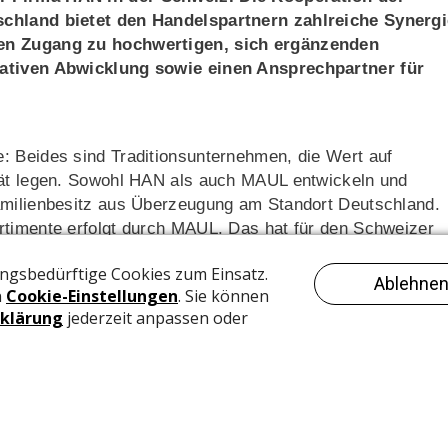
schland bietet den Handelspartnern zahlreiche Synergi
ten Zugang zu hochwertigen, sich ergänzenden
rativen Abwicklung sowie einen Ansprechpartner für
: Beides sind Traditionsunternehmen, die Wert auf
tät legen. Sowohl HAN als auch MAUL entwickeln und
amilienbesitz aus Überzeugung am Standort Deutschland.
rtimente erfolgt durch MAUL. Das hat für den Schweizer
rtner, einen Auftrag, eine Lieferung und eine
timent.
 Geschäftspartnern mit den Top-Markenprodukten aus dem
zu präsentieren und sehen grosse Synergiepotentiale in d
efan Scharmann, Geschäftsführer der Jakob Maul GmbH.
eichzeitig stärken wir unsere Präsenz als Markenartikler 
etzen dabei auf eine lange Partnerschaft mit der Firma
usbauen werden.»