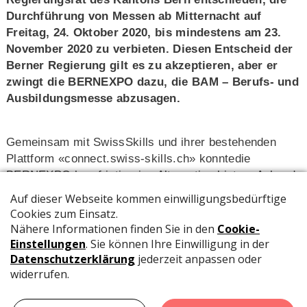
Durchführung von Messen ab Mitternacht auf
Freitag, 24. Oktober 2020, bis mindestens am 23.
November 2020 zu verbieten. Diesen Entscheid der
Berner Regierung gilt es zu akzeptieren, aber er
zwingt die BERNEXPO dazu, die BAM – Berufs- und
Ausbildungsmesse abzusagen.
Gemeinsam mit SwissSkills und ihrer bestehenden
Plattform «connect.swiss-skills.ch» konntedie
BERNEXPO kurzfristig eine Alternative bieten: Anhand
von über 100 Profilen von jungen Berufsleuten können
sich Jugendliche auf
SwissSkills Connect
auf sehr
persönliche Weise über eine Vielzahl von EFZ-Berufen
informieren und sich davon inspirieren lassen. Wurde
das Interesse an einem Beruf bestätigt oder entdeckt?
Im
Ausstellerverzeichnis der BAM
findet man heraus,
welche regionalen Firmen und Organisationen weitere
Informationen über den Wunschberuf geben können