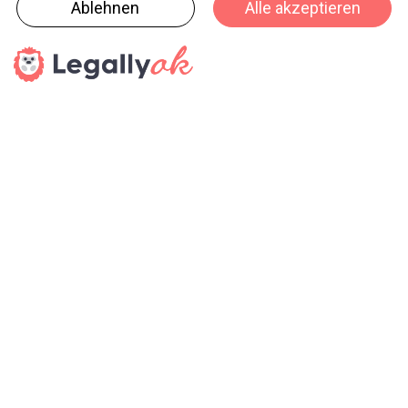
und allenfalls auch Lehrstellen anbieten. Auf den
Websites der Ausstellenden kann weiter recherchiert
oder mit der entsprechenden Firma direkt Kontakt
aufgenommen werden.
Pressedienst
haptik.ch-Newsletter
Bleiben Sie auf dem Laufenden
Melden Sie sich gleich für unseren Newsletter an und
verpassen Sie keine Neuigkeiten aus der Branche (23x pro
Jahr).
SENDEN