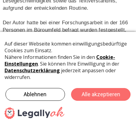
Lesegeschwindigkeit sowie das Textverständnis,
aufgrund der entwickelnden Routine.
Der Autor hatte bei einer Forschungsarbeit in der 166
Personen im Büroumfeld befragt wurden festgestellt,
dass täglich während der Arbeit durchschnittlich 4.14
Stunden für das Lesen von Informationen (E-Mails,
Richtlinien, Informationen, Aufträge etc.) benötigt
werden. Daraus folgt, dass bei einer Verdoppelung der
Lesegeschwindigkeit, bei einem acht stündigen
Arbeitsalltag, 25% der Arbeitszeit effizienter genutzt
werden kann, da durch Speed Reading mindestens
zwei Arbeitsstunden pro Tag, mit dem Lesen von
Informationen eingespart werden können. Dieses
Thema wäre für weiterführende Studien interessant zu
erforschen, insbesondere über die Effizienz und damit
verbundene Kosteneinsparungen für Unternehmen.
Beim Lesen von Texten wird einem bereits in der